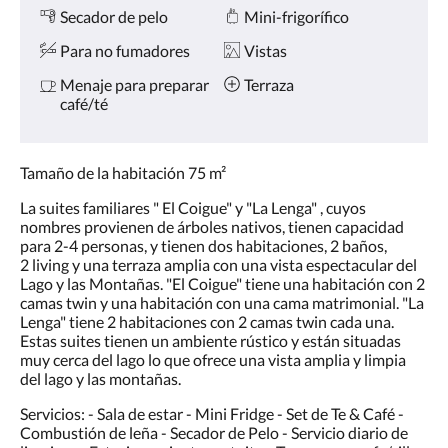
Comodidades
la
Secador de pelo
Mini-frigorífico
derecha,
o
Para no fumadores
Vistas
pulse
los
Menaje para preparar
Terraza
botones
café/té
siguiente
y
anterior.
Tamaño de la habitación 75 m²
La suites familiares " El Coigue" y "La Lenga" , cuyos
nombres provienen de árboles nativos, tienen capacidad
para 2-4 personas, y tienen dos habitaciones, 2 baños,
2 living y una terraza amplia con una vista espectacular del
Lago y las Montañas. "El Coigue" tiene una habitación con 2
camas twin y una habitación con una cama matrimonial. "La
Lenga" tiene 2 habitaciones con 2 camas twin cada una.
Estas suites tienen un ambiente rústico y están situadas
muy cerca del lago lo que ofrece una vista amplia y limpia
del lago y las montañas.
Servicios: - Sala de estar - Mini Fridge - Set de Te & Café -
Combustión de leña - Secador de Pelo - Servicio diario de